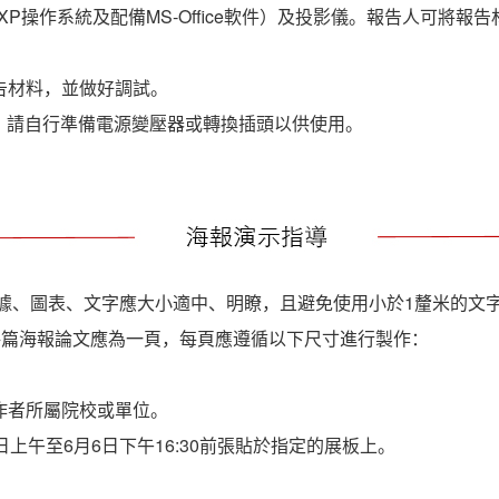
XP操作系統及配備MS‐Office軟件）及投影儀。報告人可將報告材料
告材料，並做好調試。
要，請自行準備電源變壓器或轉換插頭以供使用。
數據、圖表、文字應大小適中、明瞭，且避免使用小於1釐米的文
寬。每篇海報論文應為一頁，每頁應遵循以下尺寸進行製作：
作者所屬院校或單位。
日上午至6月6日下午16:30前張貼於指定的展板上。