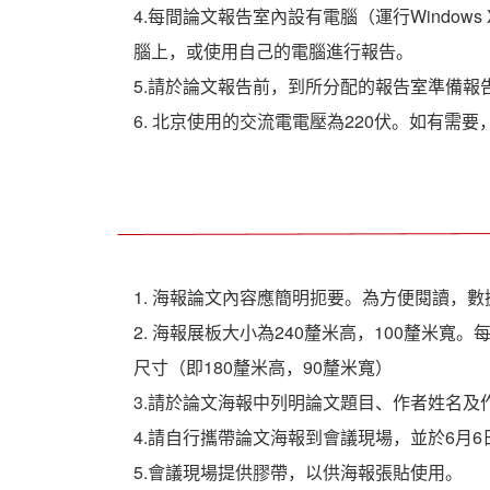
4.每間論文報告室內設有電腦（運行Windows 
腦上，或使用自己的電腦進行報告。
5.請於論文報告前，到所分配的報告室準備報
6. 北京使用的交流電電壓為220伏。如有需
1. 海報論文內容應簡明扼要。為方便閱讀，
2. 海報展板大小為240釐米高，100釐米
尺寸（即180釐米高，90釐米寬）
3.請於論文海報中列明論文題目、作者姓名及
4.請自行攜帶論文海報到會議現場，並於6月6
5.會議現場提供膠帶，以供海報張貼使用。