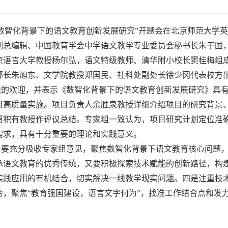
目“数智化背景下的语文教育创新发展研究”开题会在北京师范大
副总编辑、中国教育学会中学语文教学专业委员会秘书长朱于国
京语言大学教授杨尔弘，语文特级教师、清华附小校长窦桂梅组
部长朱旭东、文学院教授郑国民、社科处副处长徐少冈代表校方
烈的欢迎，并表示《数智化背景下的语文教育创新发展研究》具
目高质量实施。项目负责人余胜泉教授详细介绍项目的研究背景
贾积有教授作评议总结。专家组一致认为，项目研究计划定位准
需求，具有十分重要的理论和实践意义。
是要充分吸收专家组意见，聚焦数智化背景下语文教育核心问题
承语文教育的优秀传统，又要积极探索技术赋能的创新路径，构
实践应用的有机结合，切实解决一线教学现实问题。四是注重技
合，聚焦“教育强国建设，语言文字何为”，找准工作结合点和发