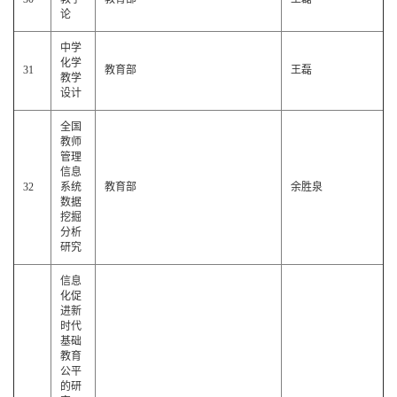
论
中学
化学
31
教育部
王磊
教学
设计
全国
教师
管理
信息
32
系统
教育部
余胜泉
数据
挖掘
分析
研究
信息
化促
进新
时代
基础
教育
公平
的研