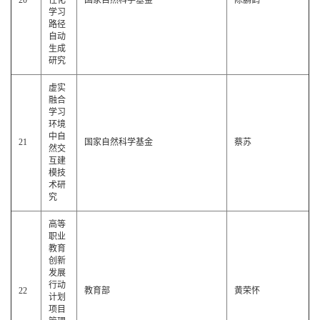
20
性化
国家自然科学基金
陈鹏鹤
学习
路径
自动
生成
研究
虚实
融合
学习
环境
中自
21
国家自然科学基金
蔡苏
然交
互建
模技
术研
究
高等
职业
教育
创新
发展
行动
22
教育部
黄荣怀
计划
项目