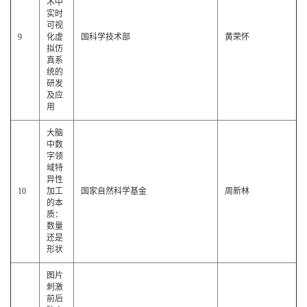
术中
实时
可视
9
化虚
国科学技术部
黄荣怀
拟仿
真系
统的
研发
及应
用
大脑
中数
字领
域特
异性
10
加工
国家自然科学基金
周新林
的本
质：
数量
还是
形状
图片
刺激
前后