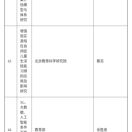
果评
估模
型与
体系
研究
增强
现实
游戏
在自
闭症
儿童
43
生活
北京教育科学研究院
蔡苏
技能
习得
的应
用及
影响
研究
5G、
大数
据、
人工
智能
条件
44
教育部
余胜泉