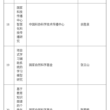
国家
科技
传播
中心
18
智慧
中国科协科学技术传播中心
余胜泉
化科
技传
播研
究
项目
式学
习辅
助系
19
国家自然科学基金
张立山
统的
学习
模型
研究
基于
教育
知识
图谱
的个