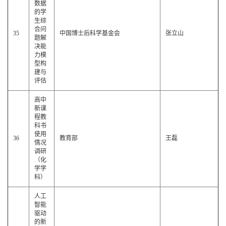
数据
的学
生综
合问
35
中国博士后科学基金会
张立山
题解
决能
力模
型构
建与
评估
高中
新课
程教
科书
使用
36
教育部
王磊
情况
调研
（化
学学
科）
人工
智能
驱动
的新