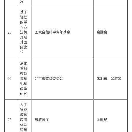
究
基于
证据
的学
习方
25
法机
国家自然科学青年基金
余胜泉
理及
其国
际比
较
深化
首都
教育
26
体制
北京市教育委员会
朱旭东、余胜泉
机制
改革
研究
人工
智能
教育
27
应用
省教育厅
余胜泉
体系
构建