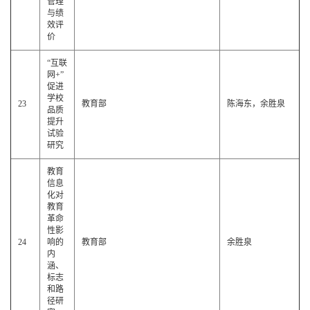
管理
与绩
效评
价
“互联
网+”
促进
学校
23
教育部
陈海东，余胜泉
品质
提升
试验
研究
教育
信息
化对
教育
革命
性影
24
响的
教育部
余胜泉
内
涵、
标志
和路
径研