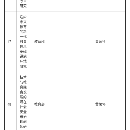
改革
研究
适应
未来
教育
的新
一代
47
教育
教育部
黄荣怀
信息
基础
设施
环境
研究
技术
与教
育融
合发
展的
潜在
48
教育部
黄荣怀
社会
安全
与治
理问
题研