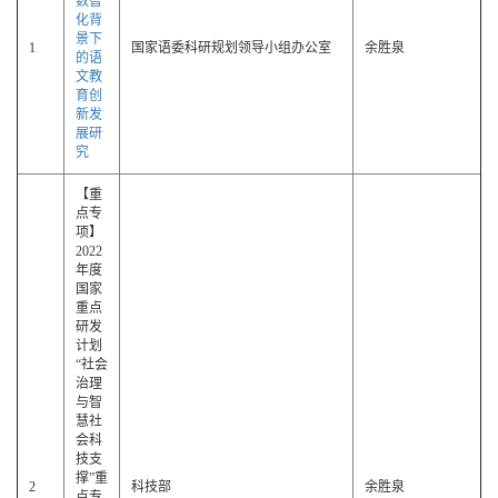
数智
化背
景下
1
国家语委科研规划领导小组办公室
余胜泉
的语
文教
育创
新发
展研
究
【重
点专
项】
2022
年度
国家
重点
研发
计划
“社会
治理
与智
慧社
会科
技支
撑”重
2
科技部
余胜泉
点专