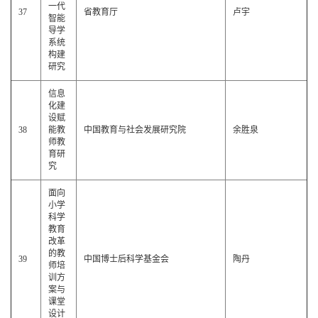
一代
37
省教育厅
卢宇
智能
导学
系统
构建
研究
信息
化建
设赋
38
能教
中国教育与社会发展研究院
余胜泉
师教
育研
究
面向
小学
科学
教育
改革
的教
39
中国博士后科学基金会
陶丹
师培
训方
案与
课堂
设计