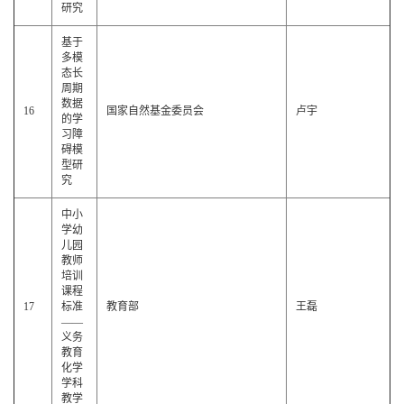
研究
基于
多模
态长
周期
数据
16
国家自然基金委员会
卢宇
的学
习障
碍模
型研
究
中小
学幼
儿园
教师
培训
课程
17
标准
教育部
王磊
——
义务
教育
化学
学科
教学