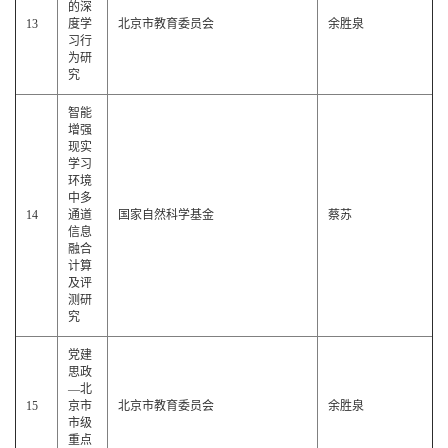
的深
13
度学
北京市教育委员会
余胜泉
习行
为研
究
智能
增强
现实
学习
环境
中多
14
通道
国家自然科学基金
蔡苏
信息
融合
计算
及评
测研
究
党建
思政
—北
15
京市
北京市教育委员会
余胜泉
市级
重点