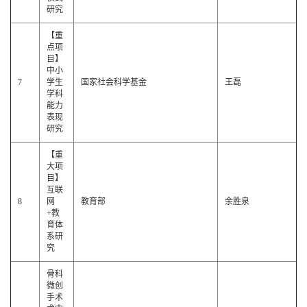
研究
【重
点项
目】
中小
7
学生
国家社会科学基金
王磊
学科
能力
表现
研究
【重
大项
目】
互联
8
网
教育部
余胜泉
+教
育体
系研
究
骨科
微创
手术