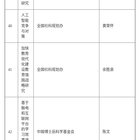
研究
人工
智能
40
竞争
全国社科规划办
黄荣怀
与对
策
加快
教育
现代
化建
41
设教
全国社科规划办
余胜泉
育强
国战
略研
究
基于
脑电
和互
联网
平台
的学
42
中国博士后科学基金会
陈文
习效