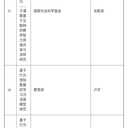
究
——
33
子课
国家社会科学基金
余胜泉
题基
于互
联网
的教
师智
力资
源共
享与
流转
研究
基于
行为
感知
数据
34
的学
教育部
卢宇
习沉
浸度
模型
研究
基于
行为