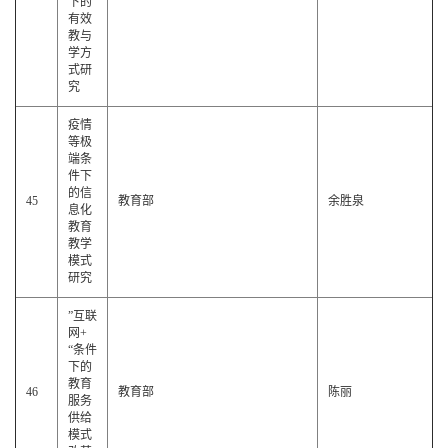
下的
有效
教与
学方
式研
究
疫情
等极
端条
件下
的信
45
教育部
余胜泉
息化
教育
教学
模式
研究
”互联
网+
“条件
下的
教育
46
教育部
陈丽
服务
供给
模式