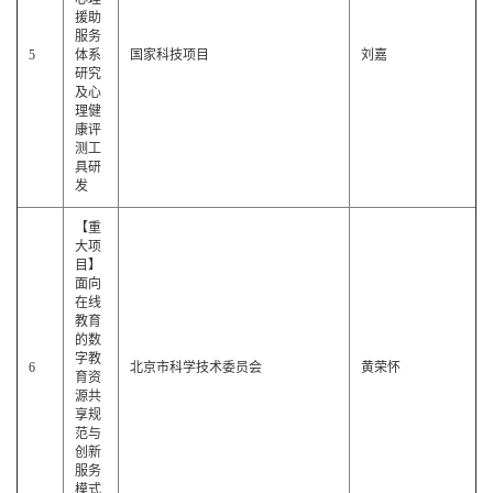
援助
服务
5
体系
国家科技项目
刘嘉
研究
及心
理健
康评
测工
具研
发
【重
大项
目】
面向
在线
教育
的数
字教
6
北京市科学技术委员会
黄荣怀
育资
源共
享规
范与
创新
服务
模式