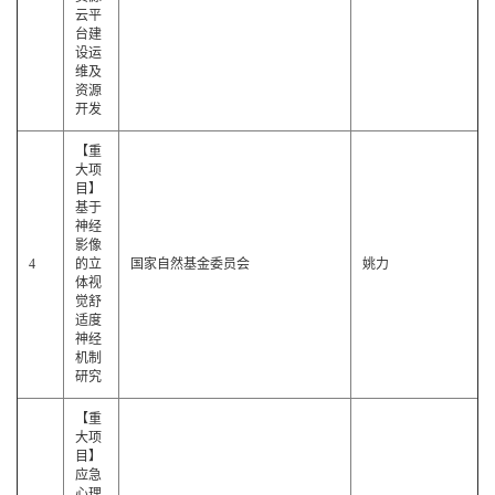
云平
台建
设运
维及
资源
开发
【重
大项
目】
基于
神经
影像
4
的立
国家自然基金委员会
姚力
体视
觉舒
适度
神经
机制
研究
【重
大项
目】
应急
心理