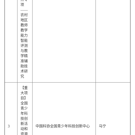
项
——
农村
地区
教师
教学
能力
智能
评测
与教
学精
准辅
助技
术研
究
【重
大项
目】
全国
青少
年科
技创
新活
3
中国科协全国青少年科技创新中心
马宁
动和
资源