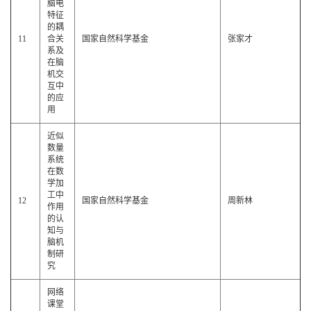
脑电
特征
的耦
11
合关
国家自然科学基金
张家才
系及
在脑
机交
互中
的应
用
近似
数量
系统
在数
学加
工中
12
国家自然科学基金
周新林
作用
的认
知与
脑机
制研
究
网络
课堂