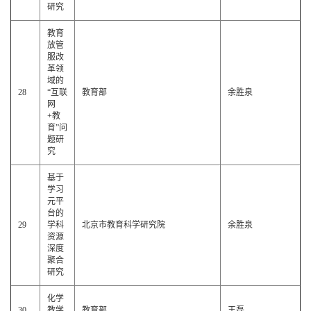
研究
教育
放管
服改
革领
域的
28
“互联
教育部
余胜泉
网
+教
育”问
题研
究
基于
学习
元平
台的
29
学科
北京市教育科学研究院
余胜泉
资源
深度
聚合
研究
化学
30
教学
教育部
王磊