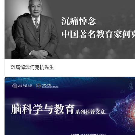
沉痛悼念何克抗先生