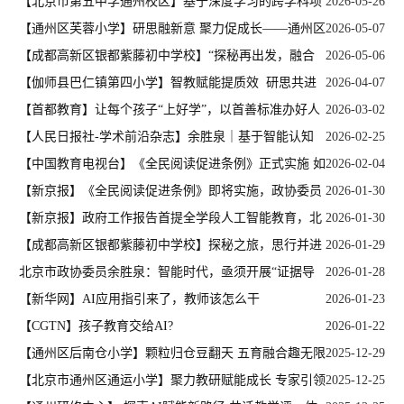
进步，“人工”何往
【北京市第五中学通州校区】基于深度学习的跨学科项
2026-05-26
目式学习教学研讨活动在北京五中通州校区举行
【通州区芙蓉小学】研思融新意 聚力促成长——通州区
2026-05-07
芙蓉小学4月教学工作纪实
【成都高新区银都紫藤初中学校】“探秘再出发，融合
2026-05-06
促深化”——我校“菌蕈王国探秘者”跨学科实践项目第二阶段启动
【伽师县巴仁镇第四小学】智教赋能提质效 研思共进
2026-04-07
会顺利召开
促成长——伽师县巴仁镇第四小学协同北京师范大学未来教育高精
【首都教育】让每个孩子“上好学”，以首善标准办好人
2026-03-02
尖创新中心项目指导教研
民满意的教育
【人民日报社-学术前沿杂志】余胜泉｜基于智能认知
2026-02-25
基础设施的教育科技人才融合发展
【中国教育电视台】《全民阅读促进条例》正式实施 如
2026-02-04
何让书香浸润青少年寒假生活？
【新京报】《全民阅读促进条例》即将实施，政协委员
2026-01-30
建言如何让阅读触手可及
【新京报】政府工作报告首提全学段人工智能教育，北
2026-01-30
京市政协委员建言献策
【成都高新区银都紫藤初中学校】探秘之旅，思行并进
2026-01-29
——“菌蕈王国探秘者”项目阶段总结会圆满举行
北京市政协委员余胜泉：智能时代，亟须开展“证据导
2026-01-28
向”下的深度学习
【新华网】AI应用指引来了，教师该怎么干
2026-01-23
【CGTN】孩子教育交给AI?
2026-01-22
【通州区后南仓小学】颗粒归仓豆翻天 五育融合趣无限
2025-12-29
——后南仓小学首届仓廪节跨学科学习研讨活动圆满收官
【北京市通州区通运小学】聚力教研赋能成长 专家引领
2025-12-25