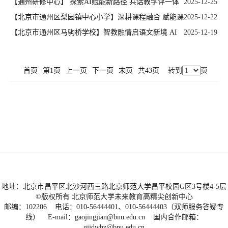
共话未来 ——基于大数据智慧研修促进区域教育高质量发展教学
【通州研修中心】 探索AI赋能新路径 共话教学评一体
2025-12-25
研讨会
化——初中语文“教学评一体化”AI赋能实践研究活动
【北京市通州区梨园镇中心小学】深耕课程融合 赋能课
2025-12-22
堂转型——融合·创生·赋能 基于课标的跨学科学习校本实践与探索
【北京市通州区马驹桥学校】智教融情启语文新境 AI
2025-12-19
赋能促评教同辉
首页
第1页
上一页
下一页
末页
共43页
转到
页
地址：北京市昌平区北沙河西三路北京师范大学昌平校园G区3号楼4-5层
©版权所有 北京师范大学未来教育高精尖创新中心
邮编：102206 电话：010-56444401、010-56444403（双师服务答疑专
线） E-mail：gaojingjian@bnu.edu.cn 国内合作邮箱：
gjjdwhz@bnu.edu.cn